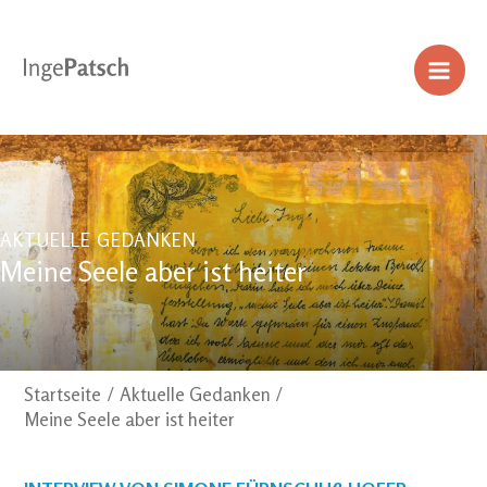
Zum
Inhalt
springen
MA
ME
AKTUELLE GEDANKEN
Meine Seele aber ist heiter
Startseite
Aktuelle Gedanken
Meine Seele aber ist heiter