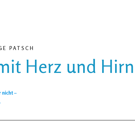
GE PATSCH
mit Herz und Hirn
 nicht –
„