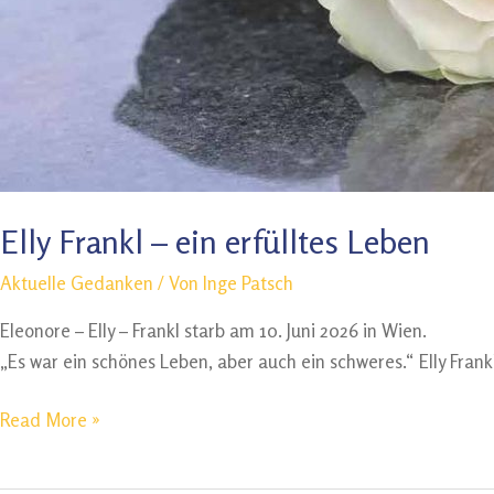
Elly Frankl – ein erfülltes Leben
Aktuelle Gedanken
/ Von
Inge Patsch
Eleonore – Elly – Frankl starb am 10. Juni 2026 in Wien.
„Es war ein schönes Leben, aber auch ein schweres.“ Elly Frank
Elly
Read More »
Frankl
–