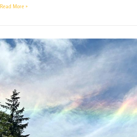
Mehr
Read More »
als
Freiheit